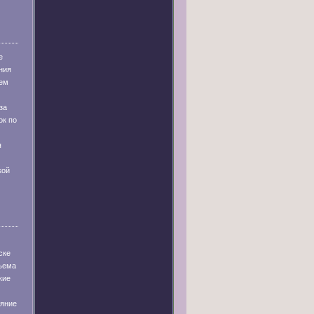
е
ния
ем
за
ок по
я
кой
ске
бъема
кие
ияние