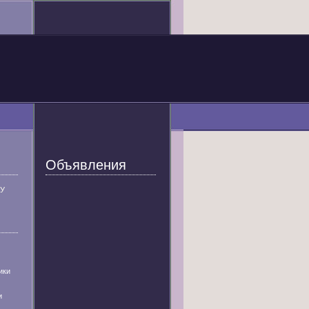
Объявления
У
ики
и