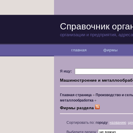
Справочник орга
организации и предприятия, адрес
главная
фирмы
Я ищу:
Машиностроение и металлообраб
Главная страница
Производство и сель
металлообработка
Фирмы раздела
Сортировать по:
городу
названию
це
Выберите регион: