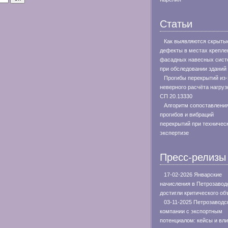
Статьи
Как выявляются скрыты
дефекты в местах крепле
фасадных навесных сист
при обследовании зданий
Прогибы перекрытий из-
неверного расчёта нагруз
СП 20.13330
Алгоритм сопоставлени
прогибов и вибраций
перекрытий при техничес
экспертизе
Пресс-релизы
17-02-2026 Январские
начисления в Петрозавод
достигли критического о
03-11-2025 Петрозаводс
компании с экспортным
потенциалом: кейсы и вл