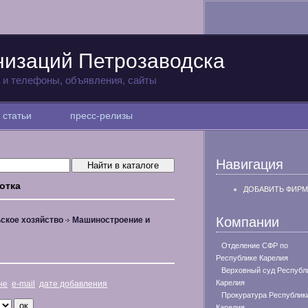
низаций Петрозаводска
а и телефоны, объявления, сайты
статьи
пресс-релизы
Навигация
отка
ДОБАВИТЬ ФИРМ
Компании
ское хозяйство
Машиностроение и
Отделение СФР по
Республике Карелия
Верховный суд Республ
Карелия
не
e-mail
дате добавления
Прокуратура Республик
Карелия