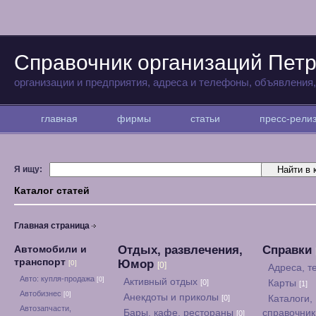
Справочник организаций Пет
организации и предприятия, адреса и телефоны, объявления
главная
фирмы
статьи
пресс-рел
Я ищу:
Каталог статей
Главная страница
Отдых, развлечения,
Справки
Автомобили и
транспорт
Юмор
[0]
[0]
Адреса, 
Авто: купля-продажа
[0]
Активный отдых
[0]
Карты
[1]
Автобизнес
[0]
Анекдоты и приколы
[0]
Каталоги,
Автозапчасти,
Бары, кафе, рестораны
справочни
[0]