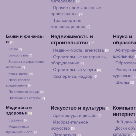
материалов
[0]
Прочие промышленные
производства
[0]
Транспортное
машиностроение
[0]
Недвижимость и
Наука и
Банки и финансы
в
строительство
образов
[0]
[15]
Банки
[0]
Недвижимость, агентства
Абитуриен
[0]
Банкротство
[0]
школьнику
Строительные материалы,
Брокеры и управление
оборудование
Образова
[0]
активами
[0]
Строительные услуги
Рефераты
[0]
Курсы валют
[0]
курсовые
Экспертиза, надзор
[0
[6]
Небанковское
Школы
[0]
кредитование
[0]
Пенсионные фонды
[0]
Платежные системы
[0]
Искусство и культура
Компьют
Медицина и
[0]
здоровье
интерне
[0]
Архитектура и дизайн
[0]
Здоровье
[0]
Веб-диза
Изобразительное
Медицинская
искусство
Доски объ
[0]
промышленность
[0]
каталоги
Литература
[0]
[0]