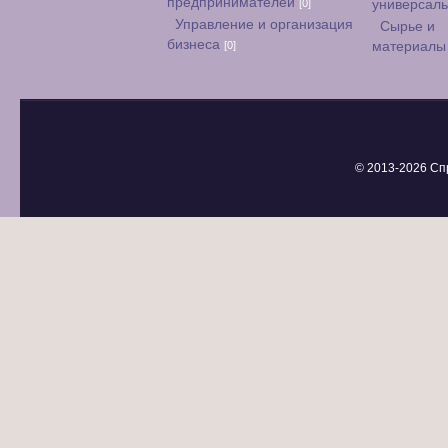
предпринимателей
[0]
универсал
Управление и организация
Сырье и
бизнеса
[0]
материал
© 2013-
2026 Сп