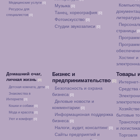
Медицинские услуги
[0]
Компьюте
Музыка
[0]
Ресурсы для
документац
Танец, хореография
[0]
специалистов
[0]
литератур
Фотоискусство
[0]
Персонал
Студии звукозаписи
[0]
страницы
[0
Программ
Программ
обеспечен
Хостинг и
электронна
Бизнес и
Товары 
Домашний очаг,
личная жизнь
предпринимательство
[0]
[0]
Интернет
Детская комната, дети
[0]
Безопасность и охрана
Средства
Знакомства в
бизнеса
[0]
Электрони
Интернете
[0]
Деловые новости и
электротех
Кошки и собаки
[0]
комментарии
[0]
Хозяйстве
Мода и красота
[0]
Информационая поддержка
бытовые т
Уют и комфорт
[0]
бизнеса
[0]
Транспорт
Налоги, аудит, консалтинг
[0]
и логистик
Сайты предприятий и
Торговля