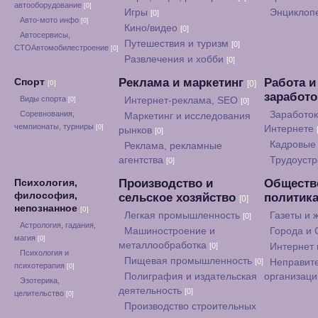
автооборудование
[0]
Игры
Энциклоп
[0]
Авто-мото инфо
[0]
Кино/видео
[0]
Автосервисы,
Путешествия и туризм
[0]
СТОАвтомобилестроение
[0]
Развлечения и хобби
[0]
Реклама и маркетинг
Работа и
Спорт
[0]
[0]
заработ
Виды спорта
Интернет-реклама, SEO
[0]
[0]
Соревнования,
Заработок
Маркетинг и исследования
чемпионаты, турниры
[0]
Интернете
рынков
[0]
Кадровые 
Реклама, рекламные
агентства
Трудоуст
[0]
Производство и
Обществ
Психология,
философия,
сельское хозяйство
политик
[0]
непознанное
[0]
Легкая промышленность
Газеты и
[0]
Астрология, гадания,
Машиностроение и
Города и
магия
[0]
металлообработка
[0]
Интернет
Психология и
Пищевая промышленность
[0]
Неправит
психотерапия
[0]
Полиграфия и издательская
организац
Эзотерика,
деятельность
[0]
целительство
[0]
Производство строительных