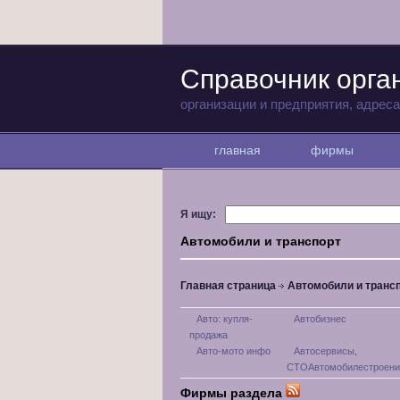
Справочник орга
организации и предприятия, адрес
главная
фирмы
Я ищу:
Автомобили и транспорт
Главная страница
Автомобили и транс
Авто: купля-
Автобизнес
продажа
Авто-мото инфо
Автосервисы,
СТОАвтомобилестроени
Фирмы раздела