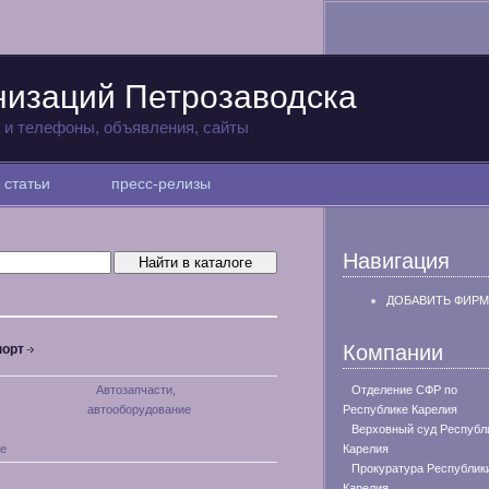
низаций Петрозаводска
а и телефоны, объявления, сайты
статьи
пресс-релизы
Навигация
ДОБАВИТЬ ФИРМ
Компании
порт
Автозапчасти,
Отделение СФР по
автооборудование
Республике Карелия
Верховный суд Республ
е
Карелия
Прокуратура Республик
Карелия