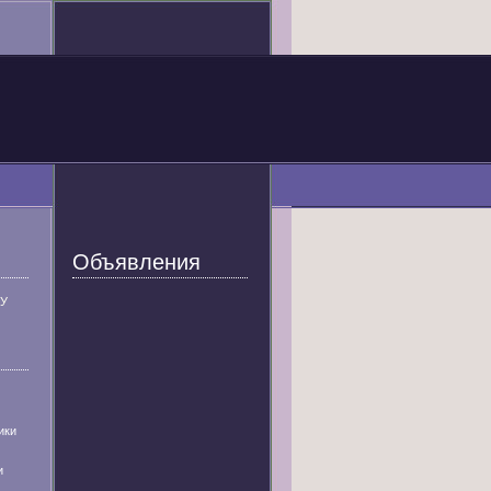
Объявления
У
ики
и