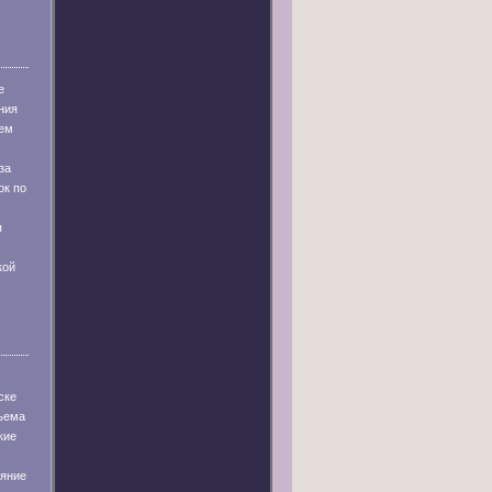
е
ния
ем
за
ок по
я
кой
ске
бъема
кие
ияние