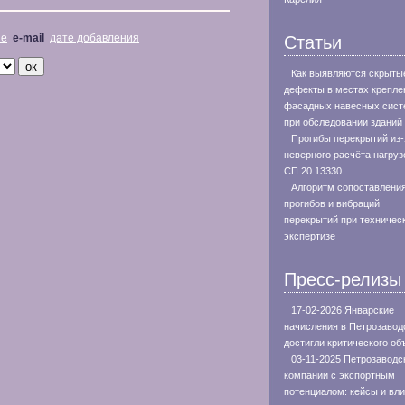
не
e-mail
дате добавления
Статьи
Как выявляются скрыты
дефекты в местах крепле
фасадных навесных сист
при обследовании зданий
Прогибы перекрытий из-
неверного расчёта нагруз
СП 20.13330
Алгоритм сопоставлени
прогибов и вибраций
перекрытий при техничес
экспертизе
Пресс-релизы
17-02-2026 Январские
начисления в Петрозавод
достигли критического о
03-11-2025 Петрозаводс
компании с экспортным
потенциалом: кейсы и вл