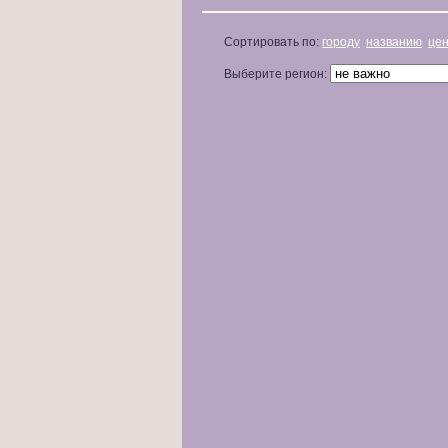
Сортировать по:
городу
названию
це
Выберите регион: