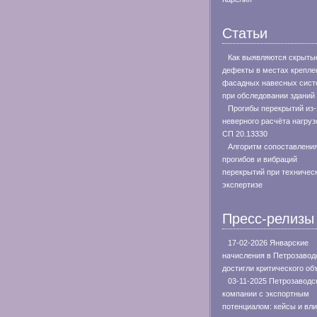
Статьи
Как выявляются скрыты
дефекты в местах крепле
фасадных навесных сист
при обследовании зданий
Прогибы перекрытий из-
неверного расчёта нагруз
СП 20.13330
Алгоритм сопоставлени
прогибов и вибраций
перекрытий при техничес
экспертизе
Пресс-релизы
17-02-2026 Январские
начисления в Петрозавод
достигли критического о
03-11-2025 Петрозаводс
компании с экспортным
потенциалом: кейсы и вл