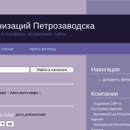
низаций Петрозаводска
а и телефоны, объявления, сайты
статьи
пресс-релизы
Навигация
ДОБАВИТЬ ФИРМ
Компании
порт
Авто-мото инфо
Отделение СФР по
Республике Карелия
Верховный суд Республ
не
e-mail
дате добавления
Карелия
Прокуратура Республик
Карелия