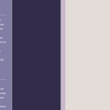
е
ния
ем
за
ок по
я
кой
ске
бъема
кие
ияние