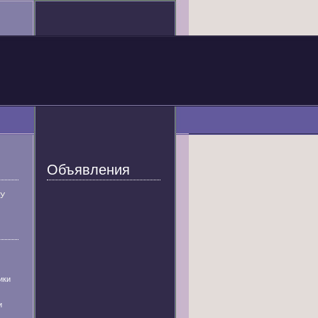
Объявления
У
ики
и