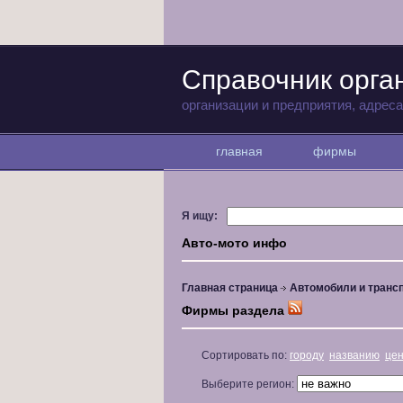
Справочник орга
организации и предприятия, адрес
главная
фирмы
Я ищу:
Авто-мото инфо
Главная страница
Автомобили и транс
Фирмы раздела
Сортировать по:
городу
названию
це
Выберите регион: