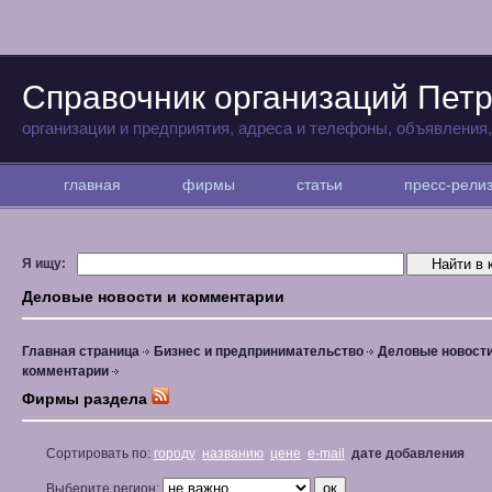
Справочник организаций Пет
организации и предприятия, адреса и телефоны, объявления
главная
фирмы
статьи
пресс-рел
Я ищу:
Деловые новости и комментарии
Главная страница
Бизнес и предпринимательство
Деловые новости
комментарии
Фирмы раздела
Сортировать по:
городу
названию
цене
e-mail
дате добавления
Выберите регион: