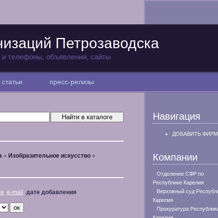
низаций Петрозаводска
а и телефоны, объявления, сайты
статьи
пресс-релизы
Навигация
ДОБАВИТЬ ФИРМ
Компании
а
Изобразительное искусство
Отделение СФР по
Республике Карелия
Верховный суд Республ
не
e-mail
дате добавления
Карелия
Прокуратура Республик
Карелия