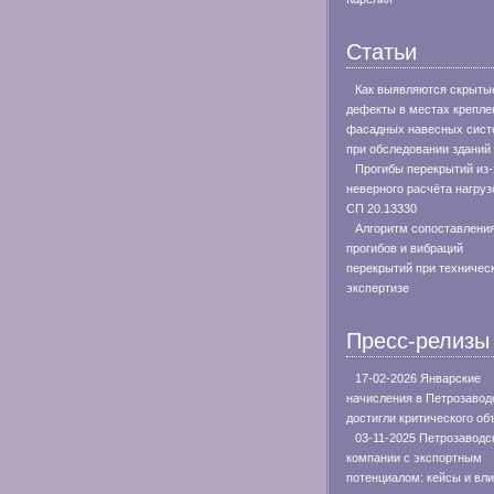
Статьи
Как выявляются скрыты
дефекты в местах крепле
фасадных навесных сист
при обследовании зданий
Прогибы перекрытий из-
неверного расчёта нагруз
СП 20.13330
Алгоритм сопоставлени
прогибов и вибраций
перекрытий при техничес
экспертизе
Пресс-релизы
17-02-2026 Январские
начисления в Петрозавод
достигли критического о
03-11-2025 Петрозаводс
компании с экспортным
потенциалом: кейсы и вл