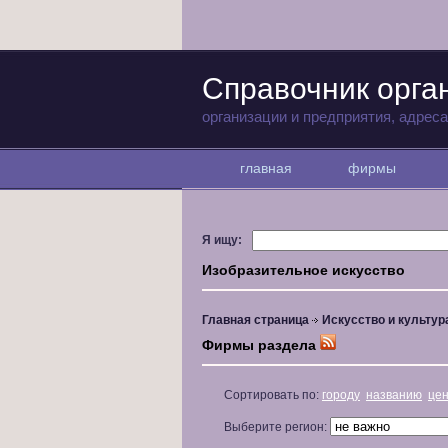
Справочник орга
организации и предприятия, адрес
главная
фирмы
Я ищу:
Изобразительное искусство
Главная страница
Искусство и культур
Фирмы раздела
Сортировать по:
городу
названию
це
Выберите регион: