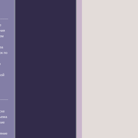
е
ния
ем
за
ок по
я
кой
ске
бъема
кие
ияние