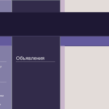
Объявления
У
ики
и