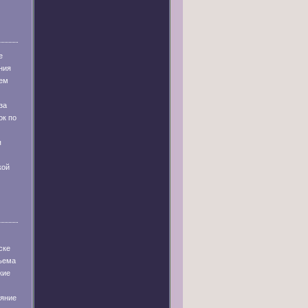
е
ния
ем
за
ок по
я
кой
ске
бъема
кие
ияние