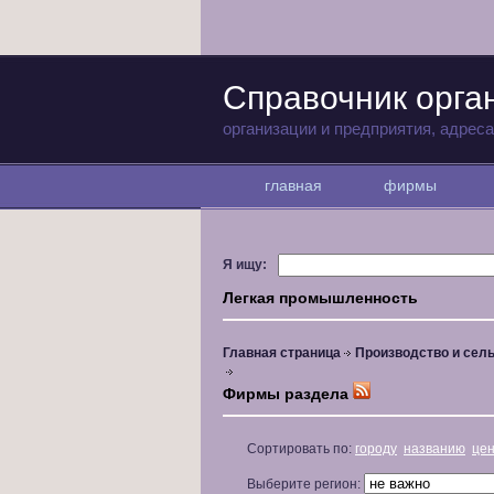
Справочник орга
организации и предприятия, адрес
главная
фирмы
Я ищу:
Легкая промышленность
Главная страница
Производство и сель
Фирмы раздела
Сортировать по:
городу
названию
це
Выберите регион: