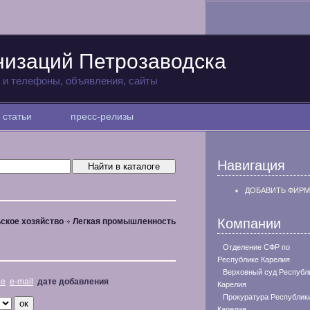
низаций Петрозаводска
а и телефоны, объявления, сайты
статьи
пресс-релизы
Навигация
ДОБАВИТЬ ФИРМ
Компании
ское хозяйство
Легкая промышленность
Отделение СФР по
Республике Карелия
Верховный суд Республ
не
e-mail
дате добавления
Карелия
Прокуратура Республик
Карелия