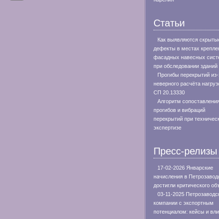
Статьи
Как выявляются скрыты
дефекты в местах крепле
фасадных навесных сист
при обследовании зданий
Прогибы перекрытий из-
неверного расчёта нагруз
СП 20.13330
Алгоритм сопоставлени
прогибов и вибраций
перекрытий при техничес
экспертизе
Пресс-релизы
17-02-2026 Январские
начисления в Петрозавод
достигли критического о
03-11-2025 Петрозаводс
компании с экспортным
потенциалом: кейсы и вл