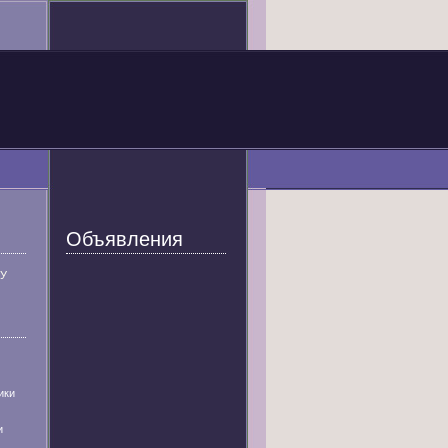
Объявления
У
ики
и